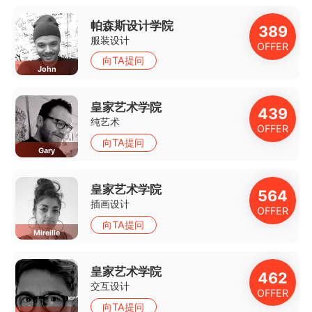
帕森斯设计学院
2
389
服装设计
R
OFFER
向TA提问
John
皇家艺术学院
5
439
纯艺术
R
OFFER
向TA提问
Gary
皇家艺术学院
564
插画设计
R
OFFER
向TA提问
Mireille
皇家艺术学院
5
462
交互设计
R
OFFER
向TA提问