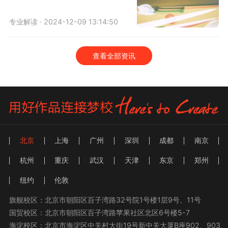
专业解读 · 2024-12-09 13:14:50
查看全部资讯
北京
上海
广州
深圳
成都
南京
杭州
重庆
武汉
天津
东京
郑州
纽约
伦敦
旗舰校区：北京市朝阳区百子湾路32号院1号楼1层9号、11号
国贸校区：北京市朝阳区百子湾路苹果社区北区6号楼5-7
海淀校区：北京市海淀区中关村大街19号新中关大厦B座902、903、